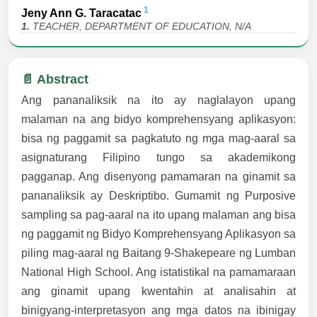
1
Jeny Ann G. Taracatac
1.
TEACHER, DEPARTMENT OF EDUCATION, N/A
📄 Abstract
Ang pananaliksik na ito ay naglalayon upang
malaman na ang bidyo komprehensyang aplikasyon:
bisa ng paggamit sa pagkatuto ng mga mag-aaral sa
asignaturang Filipino tungo sa akademikong
pagganap. Ang disenyong pamamaran na ginamit sa
pananaliksik ay Deskriptibo. Gumamit ng Purposive
sampling sa pag-aaral na ito upang malaman ang bisa
ng paggamit ng Bidyo Komprehensyang Aplikasyon sa
piling mag-aaral ng Baitang 9-Shakepeare ng Lumban
National High School. Ang istatistikal na pamamaraan
ang ginamit upang kwentahin at analisahin at
binigyang-interpretasyon ang mga datos na ibinigay