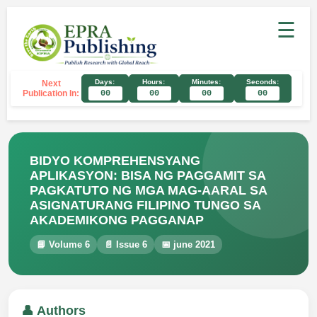
☰
Days:
Hours:
Minutes:
Seconds:
Next
Publication In:
00
00
00
00
BIDYO KOMPREHENSYANG
APLIKASYON: BISA NG PAGGAMIT SA
PAGKATUTO NG MGA MAG-AARAL SA
ASIGNATURANG FILIPINO TUNGO SA
AKADEMIKONG PAGGANAP
📘 Volume 6
📄 Issue 6
📅 june 2021
👤 Authors